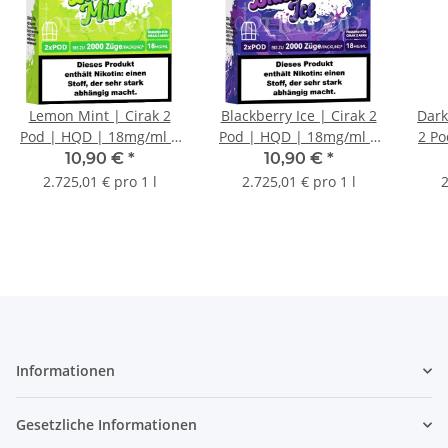
Lemon Mint | Cirak 2
Blackberry Ice | Cirak 2
Dark
Pod | HQD | 18mg/ml |
Pod | HQD | 18mg/ml |
2 P
2 Stk.
2 Stk.
10,90 €
*
10,90 €
*
2.725,01 € pro 1 l
2.725,01 € pro 1 l
2
Informationen
Gesetzliche Informationen