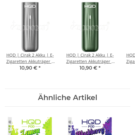
HQD | Cirak 2 Akku | E-
HQD | Cirak 2 Akku | E-
HQD 
Zigaretten Akkuträger |
Zigaretten Akkuträger |
Ziga
Grau
Grün
10,90 €
*
10,90 €
*
Ähnliche Artikel