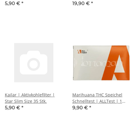
Pineapple Ice
5,90 €
*
19,90 €
*
Kailar | Aktivkohlefilter |
Marihuana THC Speichel
Star Slim Size 35 Stk.
Schnelltest | ALLTest | 1
Stk.
5,90 €
*
9,90 €
*