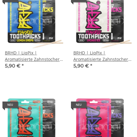
BRHD | LiqPix |
BRHD | LiqPix |
Aromatisierte Zahnstocher |
Aromatisierte Zahnstocher |
Lemon Drops
Lychee Ice
5,90 €
*
5,90 €
*
NEU
NEU