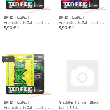
BRHD | LiqPix |
BRHD | LiqPix |
Aromatisierte Zahnstocher |
Aromatisierte Zahnstocher |
Mango Ice
Mystery Ice
5,90 €
*
5,90 €
*
NEU
BRHD | LiqPix |
Glasfilter | 8mm | Black
Aromatisierte Zahnstocher |
Leaf | 5 Stk.