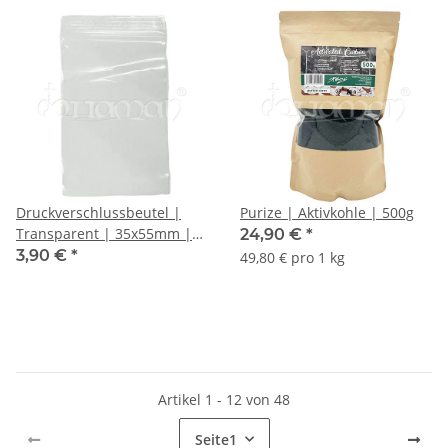
Druckverschlussbeutel |
Purize | Aktivkohle | 500g
Transparent | 35x55mm |
24,90 €
*
100 Stk.
3,90 €
*
49,80 € pro 1 kg
Artikel 1 - 12 von 48
Seite
1