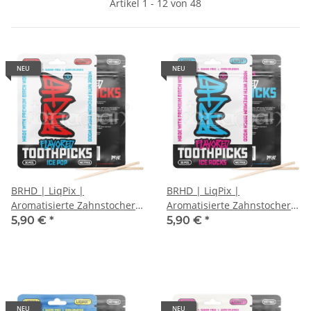
Artikel 1 - 12 von 48
NEU
NEU
BRHD | LiqPix |
BRHD | LiqPix |
Aromatisierte Zahnstocher |
Aromatisierte Zahnstocher |
Ice Pop
Ice Rocks
5,90 €
*
5,90 €
*
NEU
NEU