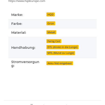
https://www.hqdeurope.com
Marke:
HQD
Farbe:
Grün
Material:
Metall
Fertig Coil
DTL (direkt in die Lunge)
Handhabung:
MTL (Mund zu Lunge)
Stromversorgun
Akku fest eingebaut
g: