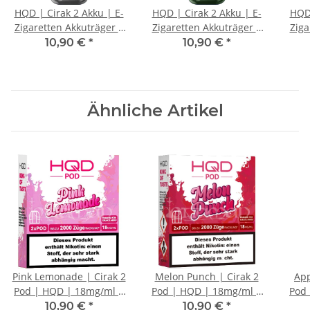
HQD | Cirak 2 Akku | E-
HQD | Cirak 2 Akku | E-
HQD 
Zigaretten Akkuträger |
Zigaretten Akkuträger |
Ziga
Grau
Grün
10,90 €
*
10,90 €
*
Ähnliche Artikel
Pink Lemonade | Cirak 2
Melon Punch | Cirak 2
App
Pod | HQD | 18mg/ml |
Pod | HQD | 18mg/ml |
Pod
2 Stk.
2 Stk.
10,90 €
*
10,90 €
*