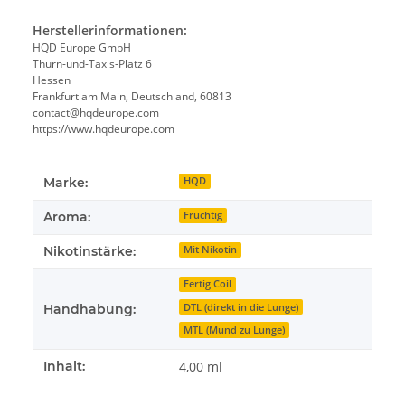
Herstellerinformationen:
HQD Europe GmbH
Thurn-und-Taxis-Platz 6
Hessen
Frankfurt am Main, Deutschland, 60813
contact@hqdeurope.com
https://www.hqdeurope.com
Marke:
HQD
Aroma:
Fruchtig
Nikotinstärke:
Mit Nikotin
Fertig Coil
DTL (direkt in die Lunge)
Handhabung:
MTL (Mund zu Lunge)
Inhalt:
4,00 ml