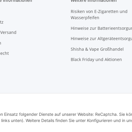
e Informationen
Weitere Informationen
Risiken von E-Zigaretten und
Wasserpfeifen
tz
Hinweise zur Batterieentsorgu
 Versand
Hinweise zur Altgeräteentsorg
m
Shisha & Vape Großhandel
recht
Black Friday und Aktionen
den Einsatz folgender Dienste auf unserer Website: ReCaptcha. Sie k
links unten). Weitere Details finden Sie unter
Konfigurieren
und in un