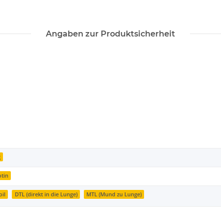
Angaben zur Produktsicherheit
g
otin
oil
DTL (direkt in die Lunge)
MTL (Mund zu Lunge)
l