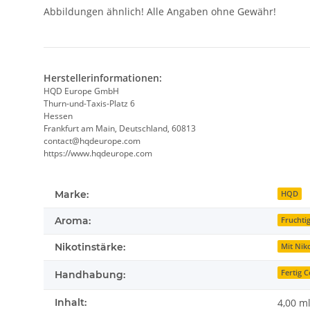
Abbildungen ähnlich! Alle Angaben ohne Gewähr!
Herstellerinformationen:
HQD Europe GmbH
Thurn-und-Taxis-Platz 6
Hessen
Frankfurt am Main, Deutschland, 60813
contact@hqdeurope.com
https://www.hqdeurope.com
Marke:
HQD
Aroma:
Fruchti
Nikotinstärke:
Mit Nik
Fertig C
Handhabung:
Inhalt:
4,00 m