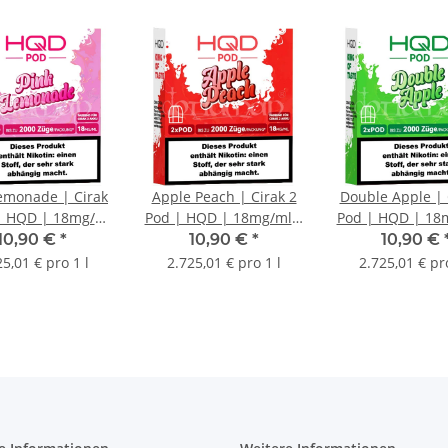
emonade | Cirak
Apple Peach | Cirak 2
Double Apple | 
| HQD | 18mg/ml
Pod | HQD | 18mg/ml |
Pod | HQD | 18
| 2 Stk.
2 Stk.
2 Stk.
10,90 €
*
10,90 €
*
10,90 €
25,01 € pro 1 l
2.725,01 € pro 1 l
2.725,01 € pro