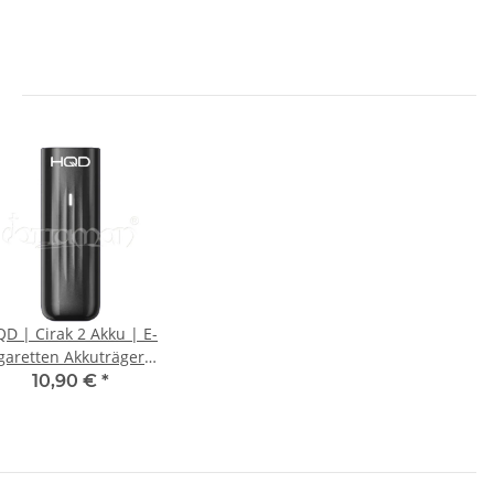
D | Cirak 2 Akku | E-
garetten Akkuträger |
Schwarz
10,90 €
*