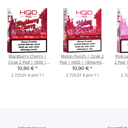
Blackberry Cherry |
Melon Punch | Cirak 2
Pink L
Cirak 2 Pod | HQD |
Pod | HQD | 18mg/ml |
2 Pod 
18mg/ml | 2 Stk.
2 Stk.
10,90 €
*
10,90 €
*
2.725,01 € pro 1 l
2.725,01 € pro 1 l
2.7