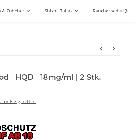
a & Zubehör
Shisha Tabak
Raucherbedarf
Pod | HQD | 18mg/ml | 2 Stk.
s für E-Zigaretten