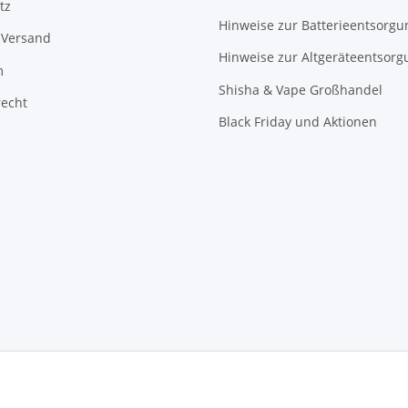
tz
Hinweise zur Batterieentsorgu
 Versand
Hinweise zur Altgeräteentsorg
m
Shisha & Vape Großhandel
recht
Black Friday und Aktionen
© Ottaman.de