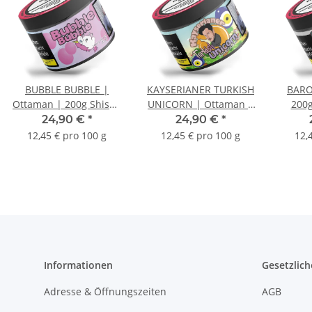
BUBBLE BUBBLE |
KAYSERIANER TURKISH
BARO
Ottaman | 200g Shisha
UNICORN | Ottaman |
200g
Tabak
200g Shisha Tabak
24,90 €
*
24,90 €
*
12,45 € pro 100 g
12,45 € pro 100 g
12,
Informationen
Gesetzlich
Adresse & Öffnungszeiten
AGB