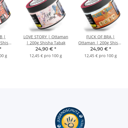
B |
LOVE STORY | Ottaman
FUCK OF BRA |
 Shisha
| 200g Shisha Tabak
Ottaman | 200g Shisha
Tabak
*
24,90 €
*
24,90 €
*
00 g
12,45 € pro 100 g
12,45 € pro 100 g