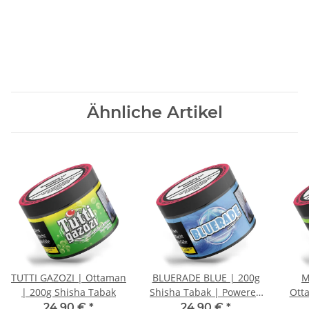
Ähnliche Artikel
TUTTI GAZOZI | Ottaman
BLUERADE BLUE | 200g
M
| 200g Shisha Tabak
Shisha Tabak | Powered
Ott
by Ottaman
24,90 €
*
24,90 €
*