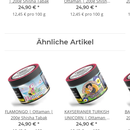
| 200g Shisha Tabak
Ottaman | 200g Shisha
2
Tabak
24,90 €
*
24,90 €
*
12,45 € pro 100 g
12,45 € pro 100 g
1
Ähnliche Artikel
FLAMONGO | Ottaman |
KAYSERIANER TURKISH
BA
200g Shisha Tabak
UNICORN | Ottaman |
2
200g Shisha Tabak
24,90 €
*
24,90 €
*