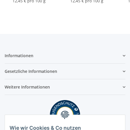
12,45 € pro 100 g
12,45 € pro 100 g
1
Informationen
Gesetzliche Informationen
Weitere Informationen
Wie wir Cookies & Co nutzen