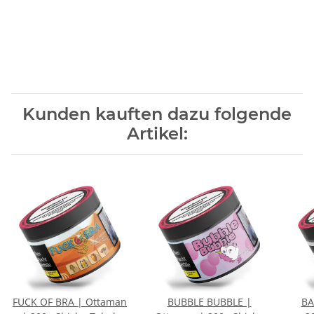
Kunden kauften dazu folgende
Artikel:
FUCK OF BRA | Ottaman
BUBBLE BUBBLE |
BA