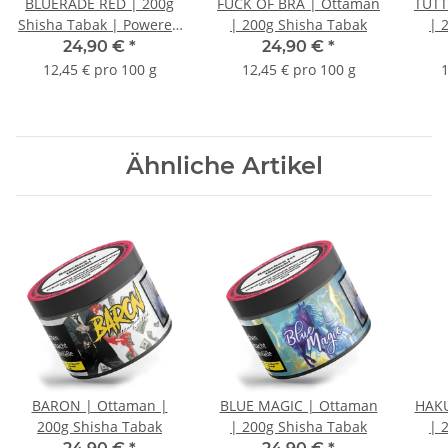
BLUERADE RED | 200g
FUCK OF BRA | Ottaman
TUTT
Shisha Tabak | Powered
| 200g Shisha Tabak
| 
by Ottaman
24,90 €
*
24,90 €
*
12,45 € pro 100 g
12,45 € pro 100 g
1
Ähnliche Artikel
BARON | Ottaman |
BLUE MAGIC | Ottaman
HAKU
200g Shisha Tabak
| 200g Shisha Tabak
| 