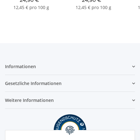
24,90 €
*
24,90 €
*
12,45 € pro 100 g
12,45 € pro 100 g
1
Informationen
Gesetzliche Informationen
Weitere Informationen