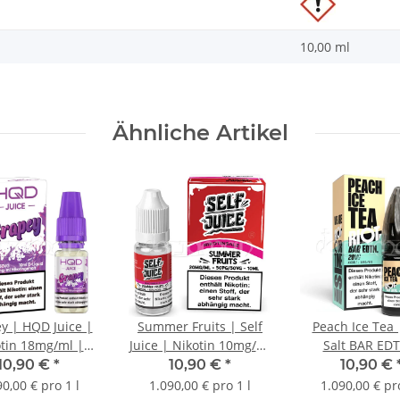
10,00 ml
Ähnliche Artikel
y | HQD Juice |
Summer Fruits | Self
Peach Ice Tea 
tin 18mg/ml |
Juice | Nikotin 10mg/ml
Salt BAR ED
iquid | 10ml
| Liquid | 10ml
Nikotin 10mg
10,90 €
*
10,90 €
*
10,90 €
Liquid | 10
90,00 € pro 1 l
1.090,00 € pro 1 l
1.090,00 € pro