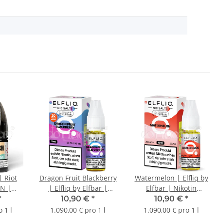
| Riot
Dragon Fruit Blackberry
Watermelon | Elfliq by
TN |
| Elfliq by Elfbar |
Elfbar | Nikotin
/ml |
Nikotin 10mg/ml |
10mg/ml | Liquid |
*
10,90 €
*
10,90 €
*
ml
Liquid | 10ml
10ml
 1 l
1.090,00 € pro 1 l
1.090,00 € pro 1 l