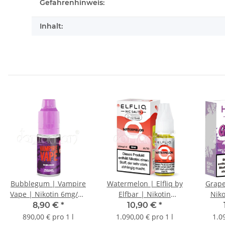
Gefahrenhinweis:
Inhalt:
Bubblegum | Vampire
Watermelon | Elfliq by
Grape
Vape | Nikotin 6mg/ml
Elfbar | Nikotin
Niko
| Liquid | 10ml
20mg/ml | Liquid |
L
8,90 €
*
10,90 €
*
10ml
890,00 € pro 1 l
1.090,00 € pro 1 l
1.0