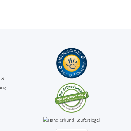
ng
ung