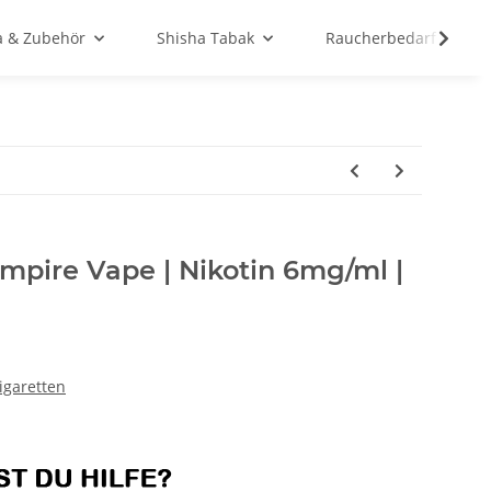
a & Zubehör
Shisha Tabak
Raucherbedarf
mpire Vape | Nikotin 6mg/ml |
Zigaretten