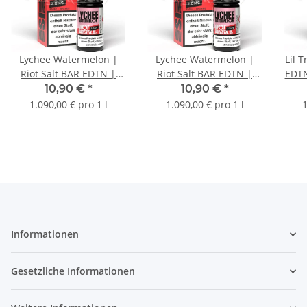
Lychee Watermelon |
Lychee Watermelon |
Lil T
Riot Salt BAR EDTN |
Riot Salt BAR EDTN |
EDTN
Nikotin 10mg/ml |
Nikotin 20mg/ml |
10,90 €
*
10,90 €
*
Liquid | 10ml
Liquid | 10ml
1.090,00 € pro 1 l
1.090,00 € pro 1 l
1
Informationen
Gesetzliche Informationen