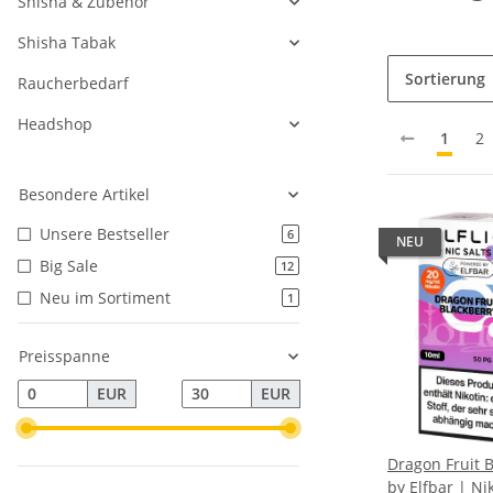
Shisha & Zubehör
Shisha Tabak
Sortierung
Raucherbedarf
Headshop
1
2
Besondere Artikel
Unsere Bestseller
6
NEU
Big Sale
12
Neu im Sortiment
1
Preisspanne
EUR
EUR
Dragon Fruit B
by Elfbar | N