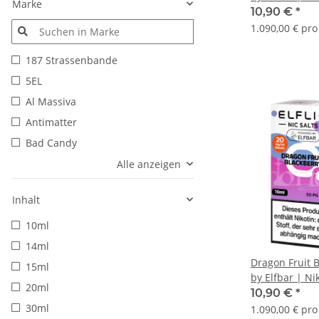
Marke
Liquid | 10ml
10,90 €
*
1.090,00 € pro 
187 Strassenbande
5EL
Al Massiva
Antimatter
Bad Candy
Alle anzeigen
Inhalt
10ml
14ml
Dragon Fruit B
15ml
by Elfbar | N
20ml
Liquid | 10ml
10,90 €
*
30ml
1.090,00 € pro 