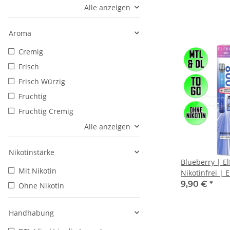
Alle anzeigen
Aroma
Cremig
Frisch
Frisch Würzig
Fruchtig
Fruchtig Cremig
Alle anzeigen
Nikotinstärke
Blueberry | El
Mit Nikotin
Nikotinfrei | 
/ E-Shisha | 8
9,90 €
*
Ohne Nikotin
Handhabung