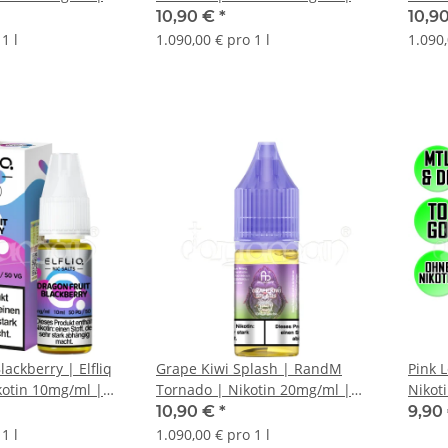
Liquid | 10ml
10,90 €
*
10,9
1 l
1.090,00 € pro 1 l
1.090,
lackberry | Elfliq
Grape Kiwi Splash | RandM
Pink 
ikotin 10mg/ml |
Tornado | Nikotin 20mg/ml |
Nikoti
Liquid | 10ml
/ E-S
10,90 €
*
9,90
1 l
1.090,00 € pro 1 l