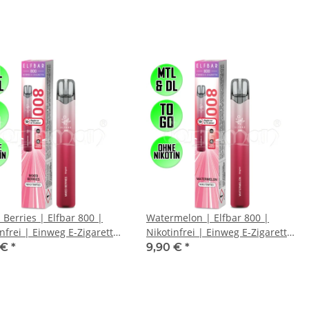
 Berries | Elfbar 800 |
Watermelon | Elfbar 800 |
nfrei | Einweg E-Zigarette
Nikotinfrei | Einweg E-Zigarette
hisha | 800 Züge
/ E-Shisha | 800 Züge
 €
*
9,90 €
*