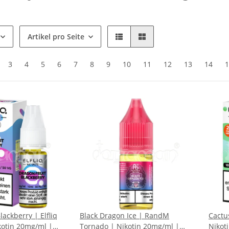
Artikel pro Seite
3
4
5
6
7
8
9
10
11
12
13
14
1
lackberry | Elfliq
Black Dragon Ice | RandM
Cactus
ikotin 20mg/ml |
Tornado | Nikotin 20mg/ml |
Nikot