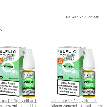
Artikel 1 - 12 von 440
5
 Ice | Elfliq by Elfbar |
Cactus Ice | Elfliq by Elfbar |
in 10mg/ml | Liquid | 10ml
Nikotin 20mg/ml | Liquid | 10ml