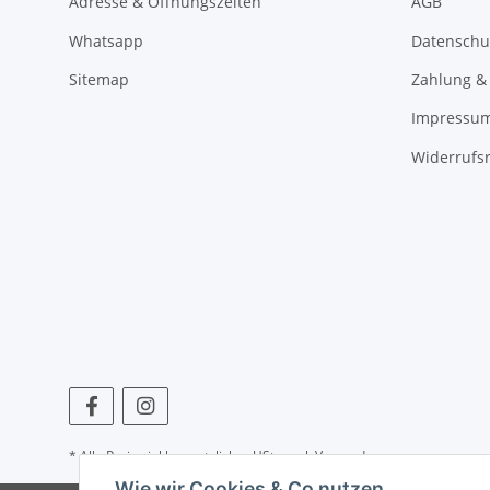
Adresse & Öffnungszeiten
AGB
Whatsapp
Datenschu
Sitemap
Zahlung &
Impressu
Widerrufs
* Alle Preise inkl. gesetzlicher USt., zzgl.
Versand
Wie wir Cookies & Co nutzen