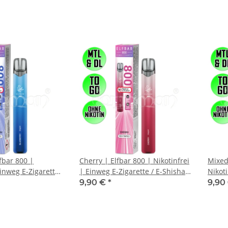
fbar 800 |
Cherry | Elfbar 800 | Nikotinfrei
Mixed
Einweg E-Zigarette
| Einweg E-Zigarette / E-Shisha |
Nikoti
00 Züge
800 Züge
/ E-S
9,90 €
*
9,90