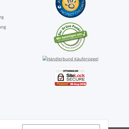
ng
ung