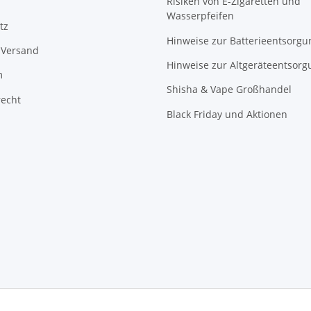
Risiken von E-Zigaretten und
Wasserpfeifen
tz
Hinweise zur Batterieentsorgu
 Versand
Hinweise zur Altgeräteentsorg
m
Shisha & Vape Großhandel
recht
Black Friday und Aktionen