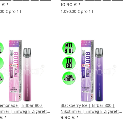
0 €
*
10,90 €
*
00 € pro 1 l
1.090,00 € pro 1 l
Lemonade | Elfbar 800 |
Blackberry Ice | Elfbar 800 |
nfrei | Einweg E-Zigarette
Nikotinfrei | Einweg E-Zigarette
hisha | 800 Züge
/ E-Shisha | 800 Züge
 €
*
9,90 €
*