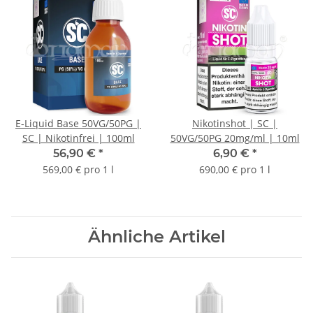
E-Liquid Base 50VG/50PG |
Nikotinshot | SC |
SC | Nikotinfrei | 100ml
50VG/50PG 20mg/ml | 10ml
56,90 €
*
6,90 €
*
569,00 € pro 1 l
690,00 € pro 1 l
Ähnliche Artikel