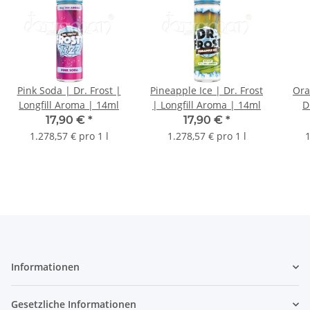
Pink Soda | Dr. Frost |
Pineapple Ice | Dr. Frost
Ora
Longfill Aroma | 14ml
| Longfill Aroma | 14ml
D
17,90 €
*
17,90 €
*
1.278,57 € pro 1 l
1.278,57 € pro 1 l
1
Informationen
Gesetzliche Informationen