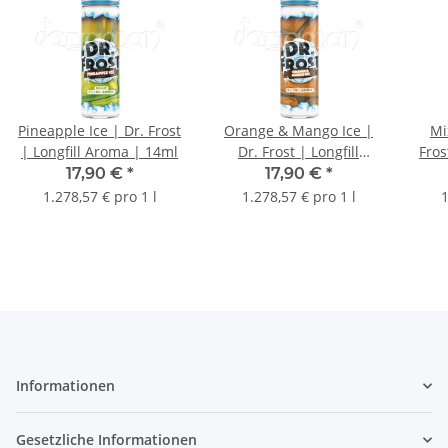
Pineapple Ice | Dr. Frost
Orange & Mango Ice |
Mi
| Longfill Aroma | 14ml
Dr. Frost | Longfill
Fros
Aroma | 14ml
17,90 €
*
17,90 €
*
1.278,57 € pro 1 l
1.278,57 € pro 1 l
1
Informationen
Gesetzliche Informationen