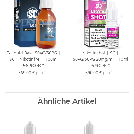
E-Liquid Base 50VG/50PG |
Nikotinshot | SC |
SC | Nikotinfrei | 100ml
50VG/50PG 20mg/ml | 10ml
56,90 €
*
6,90 €
*
569,00 € pro 1 l
690,00 € pro 1 l
Ähnliche Artikel