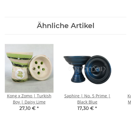
Ähnliche Artikel
Kong x Zomo | Turkish
Saphire | No. 5 Prime |
K
Boy | Daisy Lime
Black Blue
M
27,10 €
*
17,30 €
*