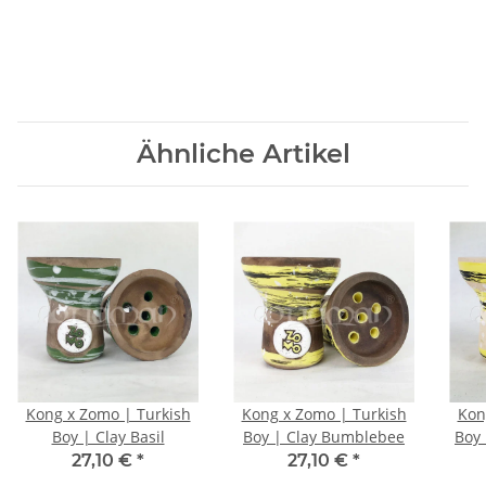
Ähnliche Artikel
Kong x Zomo | Turkish
Kong x Zomo | Turkish
Kon
Boy | Clay Basil
Boy | Clay Bumblebee
Boy
27,10 €
*
27,10 €
*