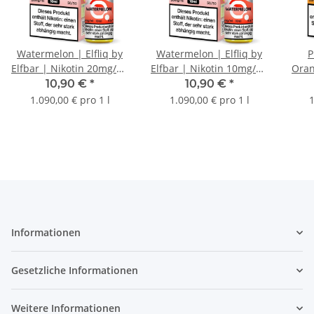
Watermelon | Elfliq by
Watermelon | Elfliq by
P
Elfbar | Nikotin 20mg/ml
Elfbar | Nikotin 10mg/ml
Oran
| Liquid | 10ml
| Liquid | 10ml
| 
10,90 €
*
10,90 €
*
1.090,00 € pro 1 l
1.090,00 € pro 1 l
1
Informationen
Gesetzliche Informationen
Weitere Informationen