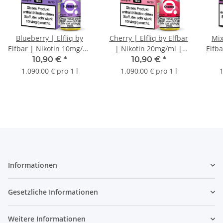
Blueberry | Elfliq by
Cherry | Elfliq by Elfbar
Mix
Elfbar | Nikotin 10mg/ml
| Nikotin 20mg/ml |
Elfb
| Liquid | 10ml
Liquid | 10ml
10,90 €
*
10,90 €
*
1.090,00 € pro 1 l
1.090,00 € pro 1 l
1
Informationen
Gesetzliche Informationen
Weitere Informationen