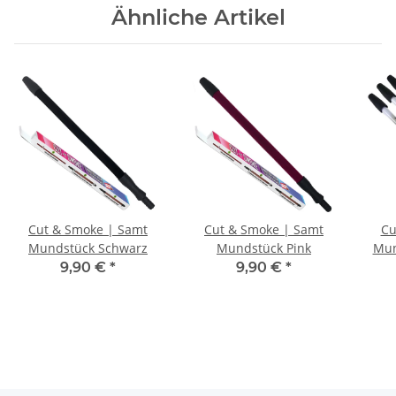
Ähnliche Artikel
Cut & Smoke | Samt
Cut & Smoke | Samt
Cu
Mundstück Schwarz
Mundstück Pink
Mun
9,90 €
*
9,90 €
*