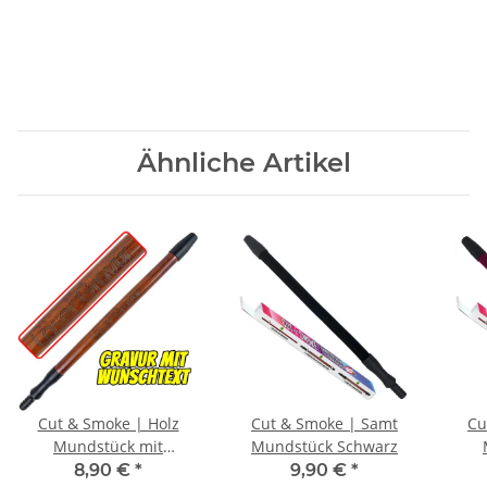
Ähnliche Artikel
Cut & Smoke | Holz
Cut & Smoke | Samt
Cu
Mundstück mit
Mundstück Schwarz
Wunschgravur
8,90 €
*
9,90 €
*