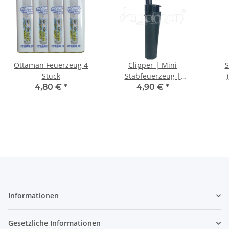
Ottaman Feuerzeug 4
Clipper | Mini
S
Stück
Stabfeuerzeug |
(Zufälliges Cover)
4,80 €
*
4,90 €
*
Informationen
Gesetzliche Informationen