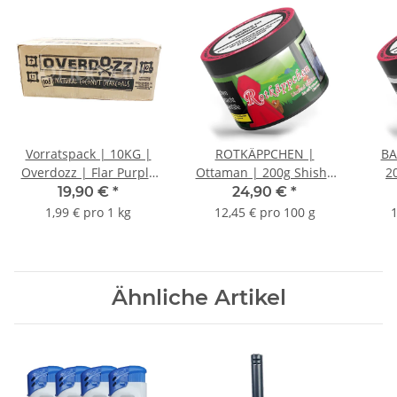
Vorratspack | 10KG |
ROTKÄPPCHEN |
BA
Overdozz | Flar Purple
Ottaman | 200g Shisha
2
Box | Naturkohle
Tabak
19,90 €
*
24,90 €
*
1,99 € pro 1 kg
12,45 € pro 100 g
1
Ähnliche Artikel