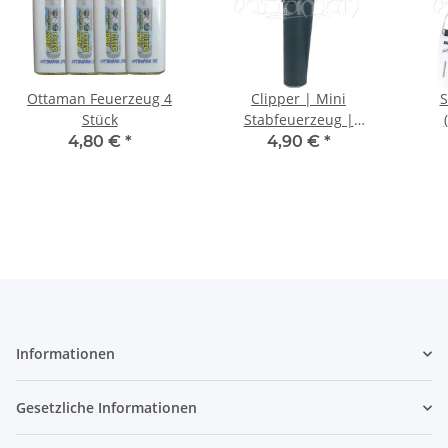
Ottaman Feuerzeug 4
Clipper | Mini
S
Stück
Stabfeuerzeug |
(Zufälliges Cover)
4,80 €
*
4,90 €
*
Informationen
Gesetzliche Informationen