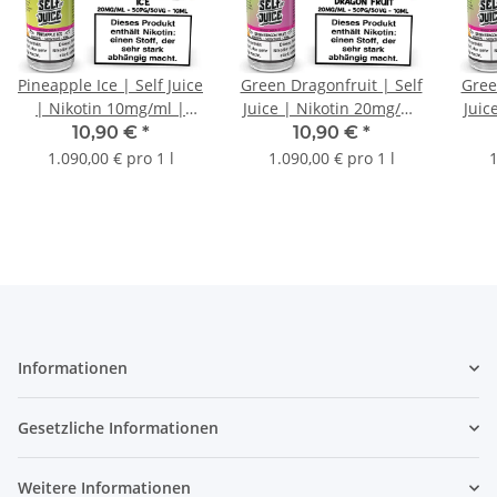
Pineapple Ice | Self Juice
Green Dragonfruit | Self
Gree
| Nikotin 10mg/ml |
Juice | Nikotin 20mg/ml
Juic
Liquid | 10ml
| Liquid | 10ml
10,90 €
*
10,90 €
*
1.090,00 € pro 1 l
1.090,00 € pro 1 l
1
Informationen
Gesetzliche Informationen
Weitere Informationen