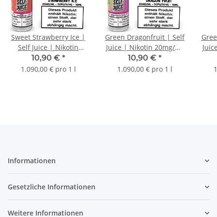
Sweet Strawberry Ice |
Green Dragonfruit | Self
Gree
Self Juice | Nikotin
Juice | Nikotin 20mg/ml
Juic
10mg/ml | Liquid | 10ml
| Liquid | 10ml
10,90 €
*
10,90 €
*
1.090,00 € pro 1 l
1.090,00 € pro 1 l
1
Informationen
Gesetzliche Informationen
Weitere Informationen