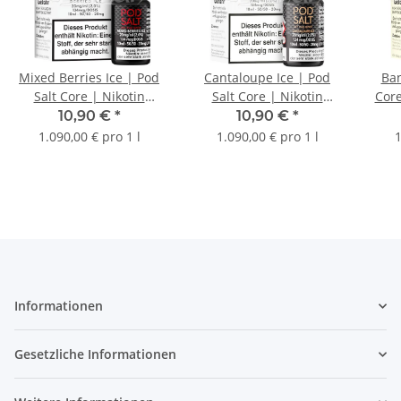
Mixed Berries Ice | Pod
Cantaloupe Ice | Pod
Ban
Salt Core | Nikotin
Salt Core | Nikotin
Core
11mg/ml | Liquid | 10ml
11mg/ml | Liquid | 10ml
10,90 €
*
10,90 €
*
1.090,00 € pro 1 l
1.090,00 € pro 1 l
1
Informationen
Gesetzliche Informationen