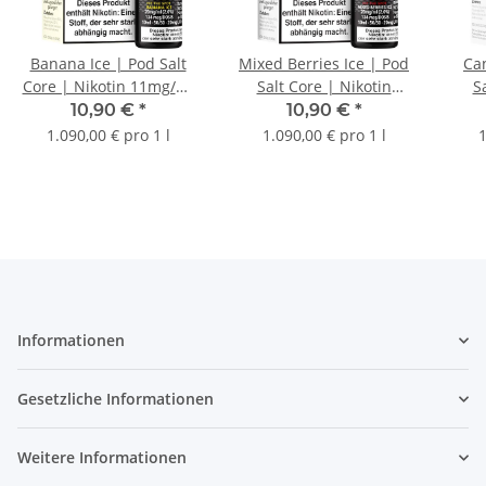
Banana Ice | Pod Salt
Mixed Berries Ice | Pod
Ca
Core | Nikotin 11mg/ml
Salt Core | Nikotin
S
| Liquid | 10ml
11mg/ml | Liquid | 10ml
11mg
10,90 €
*
10,90 €
*
1.090,00 € pro 1 l
1.090,00 € pro 1 l
1
Informationen
Gesetzliche Informationen
Weitere Informationen