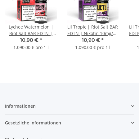
Lychee Watermelon |
Lil Tropic | Riot Salt BAR
Lil T
Riot Salt BAR EDTN |
EDTN | Nikotin 10mg/ml
EDTN
Nikotin 20mg/ml |
| Liquid | 10ml
10,90 €
*
10,90 €
*
Liquid | 10ml
1.090,00 € pro 1 l
1.090,00 € pro 1 l
1
Informationen
Gesetzliche Informationen