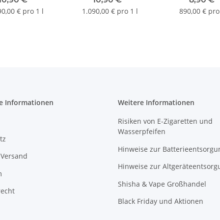
/ml | Liquid |
90,00 € pro 1 l
1.090,00 € pro 1 l
890,00 € pro 
10ml
e Informationen
Weitere Informationen
Risiken von E-Zigaretten und
Wasserpfeifen
tz
Hinweise zur Batterieentsorgu
 Versand
Hinweise zur Altgeräteentsorg
m
Shisha & Vape Großhandel
recht
Black Friday und Aktionen