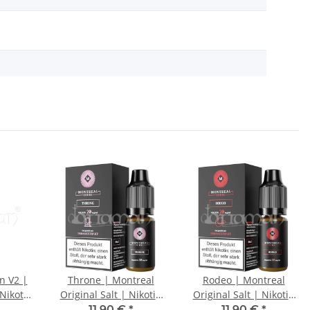
n V2 |
Throne | Montreal
Rodeo | Montreal
Nikotin
Original Salt | Nikotin
Original Salt | Nikotin
 | 10ml
20mg/ml | Liquid |
10mg/ml | Liquid |
11,90 €
*
11,90 €
*