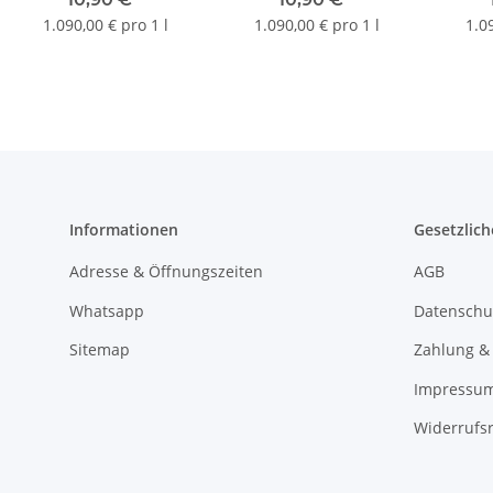
20mg/ml | Liquid |
20mg/ml | Liquid |
20mg
1.090,00 € pro 1 l
1.090,00 € pro 1 l
1.0
10ml
10ml
Informationen
Gesetzlich
Adresse & Öffnungszeiten
AGB
Whatsapp
Datenschu
Sitemap
Zahlung &
Impressu
Widerrufs