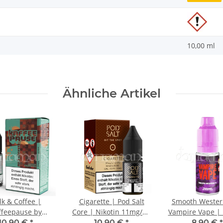
10,00 ml
Ähnliche Artikel
lk & Coffee |
Cigarette | Pod Salt
Smooth Wester
ffeepause by
Core | Nikotin 11mg/ml
Vampire Vape | 
shots | Nikotin
| Liquid | 10ml
6mg/ml | Liquid
10,90 €
*
10,90 €
*
8,90 €
*