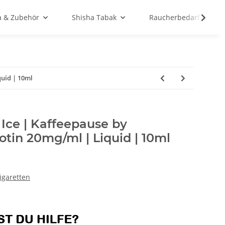
a & Zubehör
Shisha Tabak
Raucherbedarf
quid | 10ml
Ice | Kaffeepause by
otin 20mg/ml | Liquid | 10ml
Zigaretten