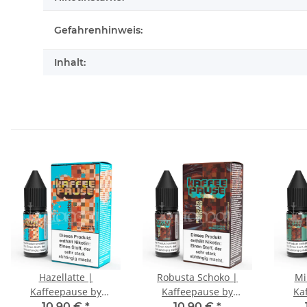
Gefahrenhinweis:
Inhalt:
Hazellatte |
Robusta Schoko |
Mi
Kaffeepause by
Kaffeepause by
Ka
Steamshots | Nikotin
Steamshots | Nikotin
Steam
10,90 €
*
10,90 €
*