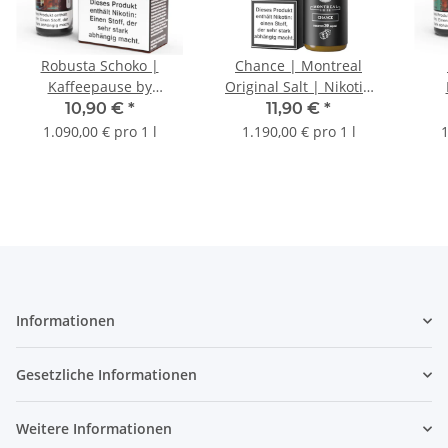
Robusta Schoko |
Chance | Montreal
Kaffeepause by
Original Salt | Nikotin
Steamshots | Nikotin
10mg/ml | Liquid | 10ml
Ste
10,90 €
*
11,90 €
*
20mg/ml | Liquid | 10ml
20mg
1.090,00 € pro 1 l
1.190,00 € pro 1 l
1
Informationen
Gesetzliche Informationen
Weitere Informationen