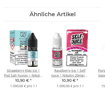
Ähnliche Artikel
Strawberry Kiwi Ice |
Raspberry Ice | Self
Purp
Pod Salt Fusion | Nikotin
Juice | Nikotin 20mg/ml
Vape
11mg/ml | Liquid | 10ml
| Liquid | 10ml
10,90 €
*
10,90 €
*
1.090,00 € pro 1 l
1.090,00 € pro 1 l
15