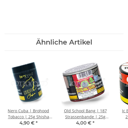
Ähnliche Artikel
Nero Cuba | Brohood
Old School Bang | 187
Ic 
Tobacco | 25g Shisha
Strassenbande | 25g
2
Tabak
Shisha Tabak
4,90 €
*
4,00 €
*