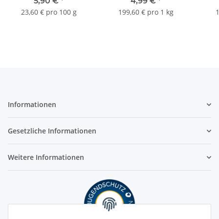
5,90 €
*
4,99 €
*
23,60 € pro 100 g
199,60 € pro 1 kg
1
Informationen
Gesetzliche Informationen
Weitere Informationen