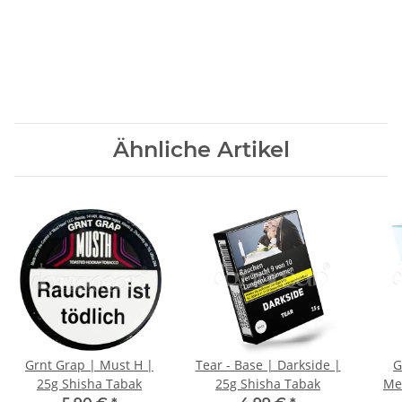
Ähnliche Artikel
Grnt Grap | Must H |
Tear - Base | Darkside |
G
25g Shisha Tabak
25g Shisha Tabak
Me