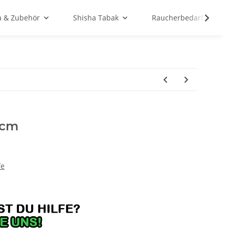
a & Zubehör
Shisha Tabak
Raucherbedarf
17cm
fe