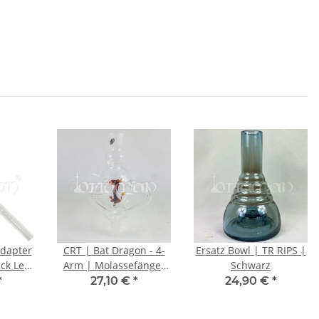
Adapter
CRT | Bat Dragon - 4-
Ersatz Bowl | TR RIPS |
ck Leaf
Arm | Molassefänger
Schwarz
Glas
*
27,10 €
*
24,90 €
*