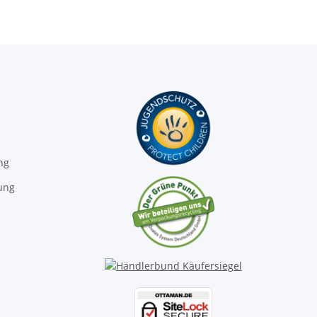
ng
ung