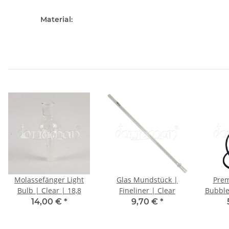
Material:
Molassefänger Light
Glas Mundstück |
Pre
Bulb | Clear | 18,8
Fineliner | Clear
Bubble
14,00 €
*
9,70 €
*