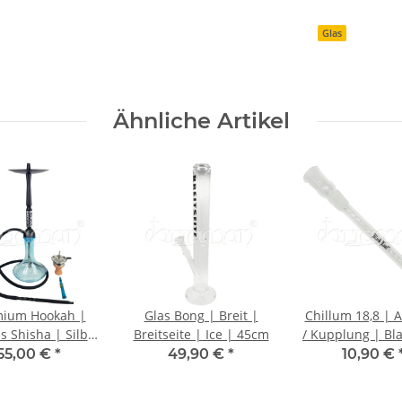
Glas
Ähnliche Artikel
mium Hookah |
Glas Bong | Breit |
Chillum 18,8 | 
s Shisha | Silber
Breitseite | Ice | 45cm
/ Kupplung | Bla
/ Blau Bowl
| 19cm
55,00 €
*
49,90 €
*
10,90 €