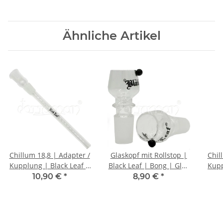
Ähnliche Artikel
Chillum 18,8 | Adapter /
Glaskopf mit Rollstop |
Chil
Kupplung | Black Leaf |
Black Leaf | Bong | Glas
Kupp
19cm
Steckkopf 18,8
10,90 €
*
8,90 €
*