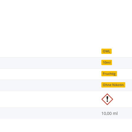
OWL
10ml
Fruchtig
Ohne Nikotin
10,00 ml