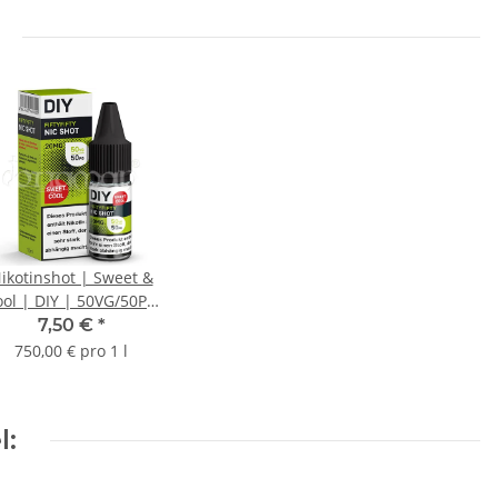
ikotinshot | Sweet &
ool | DIY | 50VG/50PG
20mg/ml | 10ml
7,50 €
*
750,00 € pro 1 l
l: