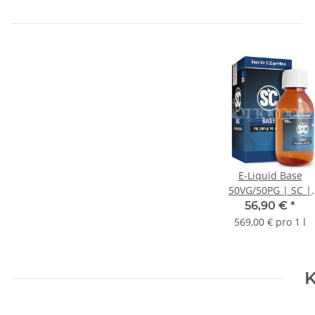
E-Liquid Base
50VG/50PG | SC |
Nikotinfrei | 100ml
56,90 €
*
569,00 € pro 1 l
K