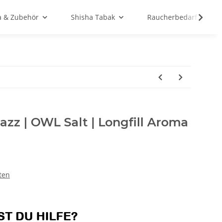
a & Zubehör
Shisha Tabak
Raucherbedarf
zz | OWL Salt | Longfill Aroma
ten