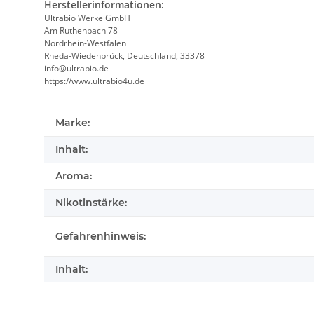
Herstellerinformationen:
Ultrabio Werke GmbH
Am Ruthenbach 78
Nordrhein-Westfalen
Rheda-Wiedenbrück, Deutschland, 33378
info@ultrabio.de
https://www.ultrabio4u.de
Marke:
Inhalt:
Aroma:
Nikotinstärke:
Gefahrenhinweis:
Inhalt: