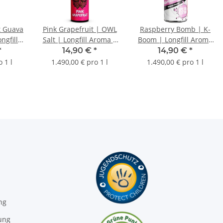
t Guava
Pink Grapefruit | OWL
Raspberry Bomb | K-
ngfill
Salt | Longfill Aroma |
Boom | Longfill Aroma
ml
10ml
| 10ml
*
14,90 €
*
14,90 €
*
 1 l
1.490,00 € pro 1 l
1.490,00 € pro 1 l
ng
ung