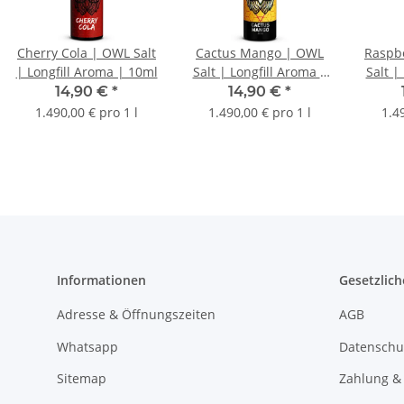
Cherry Cola | OWL Salt
Cactus Mango | OWL
Raspb
| Longfill Aroma | 10ml
Salt | Longfill Aroma |
Salt |
10ml
14,90 €
*
14,90 €
*
1.490,00 € pro 1 l
1.490,00 € pro 1 l
1.4
Informationen
Gesetzlich
Adresse & Öffnungszeiten
AGB
Whatsapp
Datenschu
Sitemap
Zahlung &