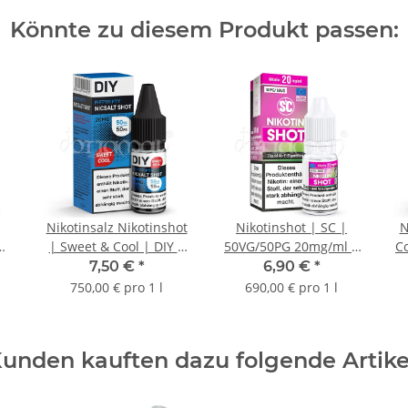
Könnte zu diesem Produkt passen:
Nikotinsalz Nikotinshot
Nikotinshot | SC |
N
| Sweet & Cool | DIY |
50VG/50PG 20mg/ml |
C
50VG/50PG 20mg/ml |
10ml
7,50 €
*
6,90 €
*
10ml
750,00 € pro 1 l
690,00 € pro 1 l
unden kauften dazu folgende Artike