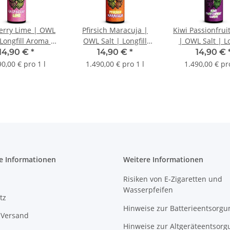
erry Lime | OWL
Pfirsich Maracuja |
Kiwi Passionfrui
 Longfill Aroma |
OWL Salt | Longfill
| OWL Salt | Lo
10ml
Aroma | 10ml
Aroma | 10
14,90 €
*
14,90 €
*
14,90 €
90,00 € pro 1 l
1.490,00 € pro 1 l
1.490,00 € pro
e Informationen
Weitere Informationen
Risiken von E-Zigaretten und
Wasserpfeifen
tz
Hinweise zur Batterieentsorgu
 Versand
Hinweise zur Altgeräteentsorg