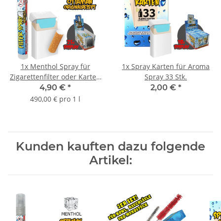
1x
Menthol Spray für
1x
Spray Karten für Aroma
Zigarettenfilter oder Karten
Spray 33 Stk.
10ml | MHD Ware
4,90 €
*
2,00 €
*
490,00 € pro 1 l
Kunden kauften dazu folgende
Artikel: