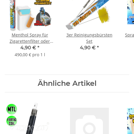
Menthol Spray für
3er Reinigungsbürsten
Spra
Zigarettenfilter oder
Set
Karten 10ml | MHD
4,90 €
*
4,90 €
*
Ware
490,00 € pro 1 l
Ähnliche Artikel