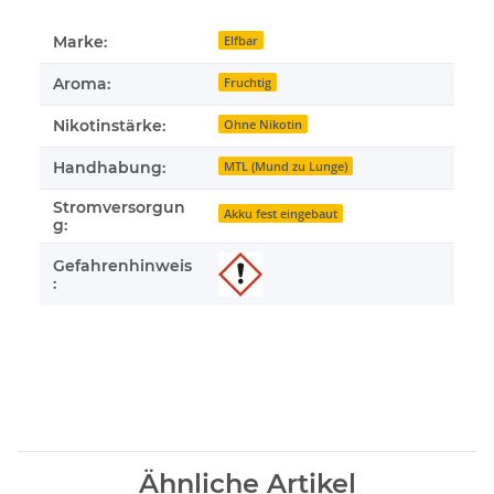
Marke:
Elfbar
Aroma:
Fruchtig
Nikotinstärke:
Ohne Nikotin
Handhabung:
MTL (Mund zu Lunge)
Stromversorgun
Akku fest eingebaut
g:
Gefahrenhinweis
:
Ähnliche Artikel