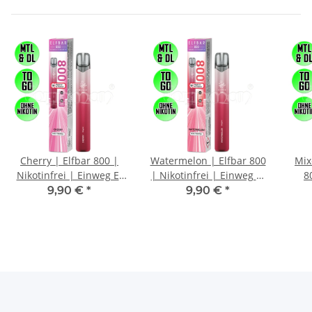
Cherry | Elfbar 800 |
Watermelon | Elfbar 800
Mix
Nikotinfrei | Einweg E-
| Nikotinfrei | Einweg E-
8
Zigarette / E-Shisha |
Zigarette / E-Shisha |
Ein
9,90 €
*
9,90 €
*
800 Züge
800 Züge
S