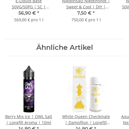
E-Liquid Base
Nikotinsalz Nikotinshot |
N
50VG/50PG | SC |
Sweet & Cool | DIY |
50V
Nikotinfrei | 100ml
50VG/50PG 20mg/ml |
56,90 €
*
7,50 €
*
10ml
569,00 € pro 1 l
750,00 € pro 1 l
Ähnliche Artikel
Berry Mix Ice | OWL Salt
White Queen Checkmate
Aqu
| Longfill Aroma | 10ml
| Dampflion | Longfill
Nex
Aroma | 10ml
14,90 €
*
14,90 €
*