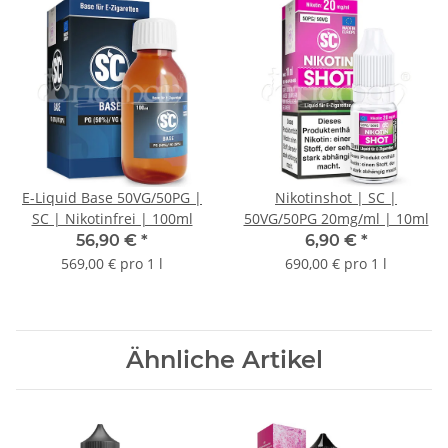
E-Liquid Base 50VG/50PG |
Nikotinshot | SC |
SC | Nikotinfrei | 100ml
50VG/50PG 20mg/ml | 10ml
56,90 €
*
6,90 €
*
569,00 € pro 1 l
690,00 € pro 1 l
Ähnliche Artikel