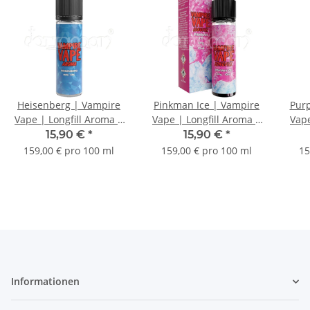
Heisenberg | Vampire
Pinkman Ice | Vampire
Purp
Vape | Longfill Aroma |
Vape | Longfill Aroma |
Vape
10ml
10ml
15,90 €
*
15,90 €
*
159,00 € pro 100 ml
159,00 € pro 100 ml
15
Informationen