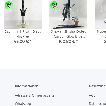
Dschinni | Pico | Black
Smokah Shisha Codex
Nube 
Flig Flag
Carbon Glow Blue
O
Shisha | 41cm
65,00 €
*
100,80 €
*
Informationen
Gesetzlich
Adresse & Öffnungszeiten
AGB
Whatsapp
Datenschu