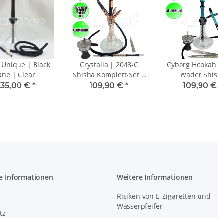
Unique | Black
Crystalia | 2048-C
Cyborg Hookah 
ne | Clear
Shisha Komplett-Set |
Wader Shis
Rosègold
Komplett-Set | 
235,00 €
*
109,90 €
*
109,90 
/ Türkis (Saudi
e Informationen
Weitere Informationen
Risiken von E-Zigaretten und
Wasserpfeifen
tz