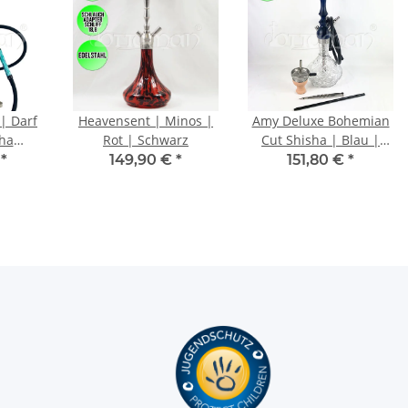
| Darf
Heavensent | Minos |
Amy Deluxe Bohemian
ha
Rot | Schwarz
Cut Shisha | Blau |
Schwarz
60cm
€
*
149,90 €
*
151,80 €
*
 Bowl)