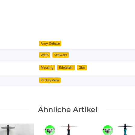
Amy Deluxe
Weiß
Schwarz
Messing
Edelstahl
Glas
Klicksystem
Ähnliche Artikel