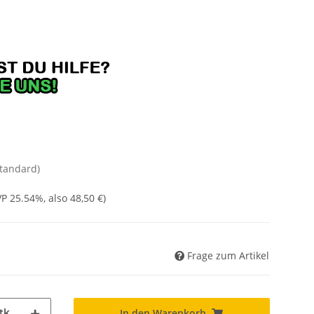
Standard)
UVP
25.54%
, also
48,50 €
)
Frage zum Artikel
tk
In den Warenkorb