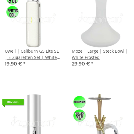
Uwell | Caliburn G5 Lite SE
Moze | Large | Steck Bowl |
| E-Zigaretten Set | White
White Frosted
Leather
19,90 €
*
29,90 €
*
BIG SALE