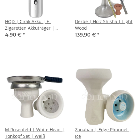
HQD | Cirak Akku | E-
Derbe | Holz Shisha | Light
Zigaretten Akkuträger |
Wood
Weiß
4,90 €
*
139,90 €
*
M.Rosenfeld | White Head |
Zanabaq | Edge Phunnel |
Tonkopf Set | Weiß
Ice