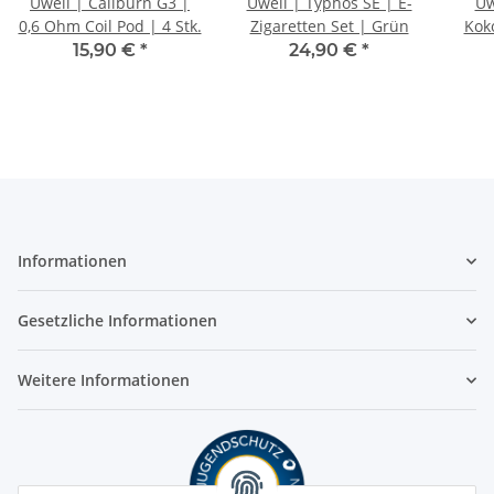
Uwell | Caliburn G3 |
Uwell | Typhos SE | E-
Uw
0,6 Ohm Coil Pod | 4 Stk.
Zigaretten Set | Grün
Kok
(
15,90 €
*
24,90 €
*
Informationen
Gesetzliche Informationen
Weitere Informationen