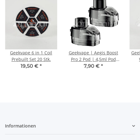
Geekvape 6 in 1 Coil
Geekvape | Aegis Boost
Gee
Prebuilt Set 20 Stk.
Pro 2 Pod | 4,5ml Pod
Leer | 2 Stk.
19,50 €
*
7,90 €
*
Informationen