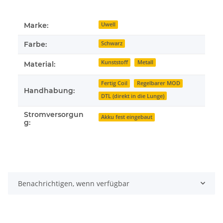
Marke:
Uwell
Farbe:
Schwarz
Kunststoff
Metall
Material:
Fertig Coil
Regelbarer MOD
Handhabung:
DTL (direkt in die Lunge)
Stromversorgun
Akku fest eingebaut
g:
Benachrichtigen, wenn verfügbar