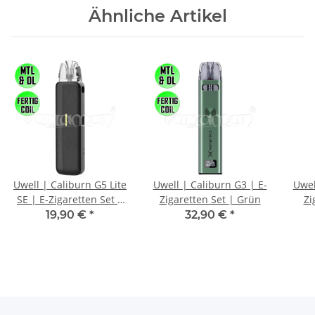
Ähnliche Artikel
Uwell | Caliburn G5 Lite
Uwell | Caliburn G3 | E-
Uwel
SE | E-Zigaretten Set |
Zigaretten Set | Grün
Zi
Black Leather
19,90 €
*
32,90 €
*