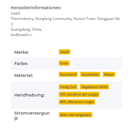
Herstellerinformationen:
Uwell
Third Industry, Dongfeng Community, Humen Town, Dongguan No.
3
Guangdong, China,
leo@uwell.cc
Marke:
Uwell
Farbe:
Grau
Kunststoff
Kunstleder
Metall
Material:
Fertig Coil
Regelbarer MOD
DTL (direkt in die Lunge)
Handhabung:
MTL (Mund zu Lunge)
Stromversorgun
Akku fest eingebaut
g: