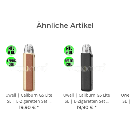
Ähnliche Artikel
Uwell | Caliburn G5 Lite
Uwell | Caliburn G5 Lite
Uwel
SE | E-Zigaretten Set |
SE | E-Zigaretten Set |
SE 
Brown Leather
Black Leather
19,90 €
*
19,90 €
*