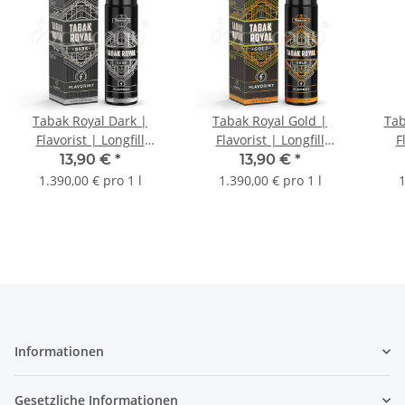
Tabak Royal Dark |
Tabak Royal Gold |
Tab
Flavorist | Longfill
Flavorist | Longfill
F
Aroma | 10ml
Aroma | 10ml
13,90 €
*
13,90 €
*
1.390,00 € pro 1 l
1.390,00 € pro 1 l
1
Informationen
Gesetzliche Informationen