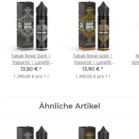
Tabak Royal Dark |
Tabak Royal Gold |
N
Flavorist | Longfill
Flavorist | Longfill
50V
Aroma | 10ml
Aroma | 10ml
13,90 €
*
13,90 €
*
1.390,00 € pro 1 l
1.390,00 € pro 1 l
Ähnliche Artikel