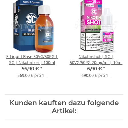
E-Liquid Base 50VG/50PG |
Nikotinshot | SC |
SC | Nikotinfrei | 100ml
50VG/50PG 20mg/ml | 10ml
56,90 €
*
6,90 €
*
569,00 € pro 1 l
690,00 € pro 1 l
Kunden kauften dazu folgende
Artikel: