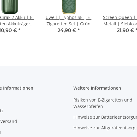
Cirak 2 Akku | E-
Uwell | Typhos SE | E-
Screen Queen |
tten Akkuträger |
Zigaretten Set | Grün
Metall | Sieblos
Grün
| Grün
10,90 €
*
24,90 €
*
21,90 €
e Informationen
Weitere Informationen
Risiken von E-Zigaretten und
Wasserpfeifen
tz
Hinweise zur Batterieentsorgu
 Versand
Hinweise zur Altgeräteentsorg
m