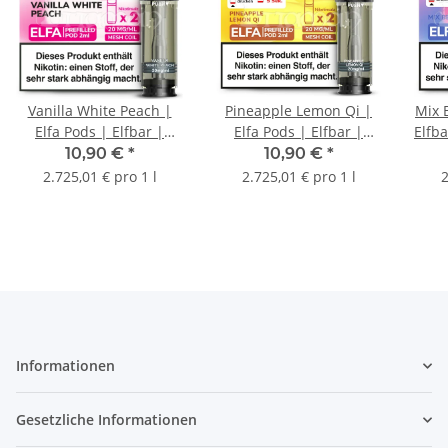
Vanilla White Peach |
Pineapple Lemon Qi |
Mix B
Elfa Pods | Elfbar |
Elfa Pods | Elfbar |
Elfba
20mg/ml | 2 Stk.
20mg/ml | 2 Stk.
10,90 €
*
10,90 €
*
2.725,01 € pro 1 l
2.725,01 € pro 1 l
2
Informationen
Gesetzliche Informationen