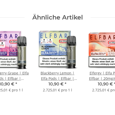
Ähnliche Artikel
erry Grape | Elfa
Blackberry Lemon |
Elfergy | Elfa 
ds | Elfbar |
Elfa Pods | Elfbar |
Elfbar | 20mg/
g/ml | 2 Stk.
20mg/ml | 2 Stk.
Stk.
10,90 €
*
10,90 €
*
10,90 €
25,01 € pro 1 l
2.725,01 € pro 1 l
2.725,01 € pro