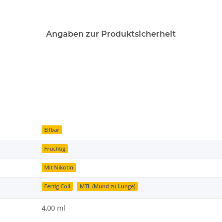
Angaben zur Produktsicherheit
Elfbar
Fruchtig
Mit Nikotin
Fertig Coil
MTL (Mund zu Lunge)
4,00 ml