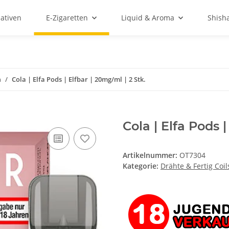
ativen
E-Zigaretten
Liquid & Aroma
Shish
n
Cola | Elfa Pods | Elfbar | 20mg/ml | 2 Stk.
Cola | Elfa Pods |
Artikelnummer:
OT7304
Kategorie:
Drähte & Fertig Coil