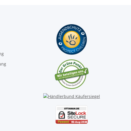
ng
ung