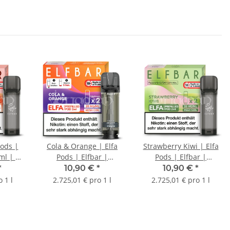
Pods |
Cola & Orange | Elfa
Strawberry Kiwi | Elfa
ml | 2
Pods | Elfbar |
Pods | Elfbar |
20mg/ml | 2 Stk.
20mg/ml | 2 Stk.
*
10,90 €
*
10,90 €
*
 1 l
2.725,01 € pro 1 l
2.725,01 € pro 1 l