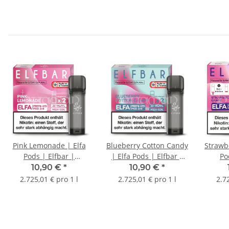
Pink Lemonade | Elfa
Blueberry Cotton Candy
Strawb
Pods | Elfbar |
| Elfa Pods | Elfbar |
Po
20mg/ml | 2 Stk.
20mg/ml | 2 Stk.
20m
10,90 €
*
10,90 €
*
2.725,01 € pro 1 l
2.725,01 € pro 1 l
2.7