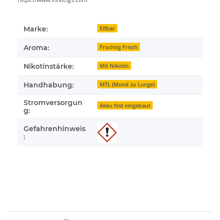
Marke:
Elfbar
Aroma:
Fruchtig Frisch
Nikotinstärke:
Mit Nikotin
Handhabung:
MTL (Mund zu Lunge)
Stromversorgun
Akku fest eingebaut
g:
Gefahrenhinweis
: