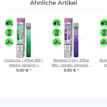
Ähnliche Artikel
Cactus Ice | Elfbar 800 |
Blackberry Ice | Elfbar
Blue
Nikotin 20mg/ml |
800 | Nikotin 20mg/ml |
N
Einweg E-Zigarette / E-
Einweg E-Zigarette / E-
Ein
9,90 €
*
9,90 €
*
Shisha | 800 Züge
Shisha | 800 Züge
S